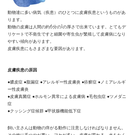
動物達に多い病気（疾患）のひとつに皮膚疾患というものがあ
ります。
動物の皮膚は人間の約6分の1の厚さで出来ています。とてもデ
リケートで不衛生ですと細菌や寄生虫が繁殖して皮膚病になり
やすい傾向があります。
皮膚疾患にもさまざまな要因があります。
皮膚疾患の原因
●膿皮症 ●脂漏症 ●アレルギー性皮膚炎 ●疥癬症 ●ノミアレルギ
ー性皮膚炎
●皮膚真菌症 ●ホルモン異常による皮膚病 ●毛包虫症 ●ツメダニ
症
●クッシング症候群 ●甲状腺機能低下症
飼い主さんは動物の痒がる動作に注意しなければなりません。