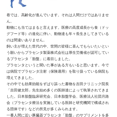
巷では、高齢化が進んでいます。それは人間だけではありませ
ん。
動物にも当てはまると言えます。医療の高度成長から食（ドッ
グフード等）の進化に伴い、動物達も年々長生きしてきている
のは間違いありません。
飼い主が増えた世代の中、世間の皆様に喜んでもらいたいとい
う願いからプラセンタ製薬株式会社は厚生労働省が認可してい
るプラセンタ「胎盤」に着目しました。
プラセンタというと聞いた事がある方もいると思います。今で
は病院でプラセンタ注射（保険適用）を取り扱っている病院も
増えてきました。
その中でも効果効能をずばり謳った書物を吉田クリニック院長
「吉田健太郎」先生始め多くの医師達によって執筆されてきま
した。日本胎盤臨床研究会、日本胎盤学会、医療法人社団月路
会（プラセンタ療法を実施している医師と研究機関で構成され
る団体です）などの所見が多くみられます。
一番人間に近い豚臓器プラセンタ「胎盤」のサプリメントを多