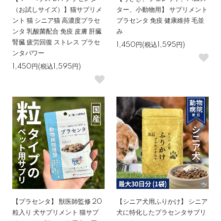
（お試しサイズ）】猫サプリメ
ター、小動物用】 サプリメント
ント 猫 シニア猫 高濃度プラセ
プラセンタ 免疫 健康維持 毛並
ンタ 乳酸菌配合 免疫 皮膚 肝臓
み
腎臓 疲労回復 ストレス プラセ
1,450円(税込1,595円)
ンタパワー
1,450円(税込1,595円)
【プラセンタ】 獣医師監修 20
【シニア犬用ふりかけ】 シニア
粒入り 犬サプリメント 猫サプ
犬に特化したプラセンタサプリ