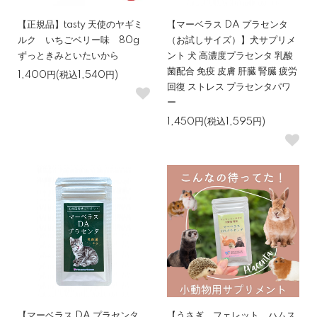
【正規品】tasty 天使のヤギミ
【マーベラス DA プラセンタ
ルク いちごベリー味 80g
（お試しサイズ）】犬サプリメ
ずっときみといたいから
ント 犬 高濃度プラセンタ 乳酸
菌配合 免疫 皮膚 肝臓 腎臓 疲労
1,400円(税込1,540円)
回復 ストレス プラセンタパワ
ー
1,450円(税込1,595円)
【マーベラス DA プラセンタ
【うさぎ、フェレット、ハムス